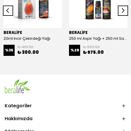
BERALİFE
BERALİFE
20ml Incir Çekirdeği Yağı
250 ml Aspir Yağı + 250 ml Sandaloz Sakızlı Elma Sirkesi + 20 ml Çörek Otu Yağı
₺ 461.00
₺ 950.00
%
35
%
29
₺ 300.00
₺ 675.00
Kategoriler
Hakkımızda