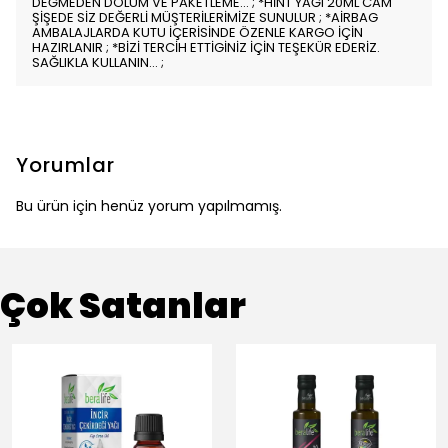
DEĞMEDEN DOLUM VE PAKETLEME... ; *HİNT YAĞI 20ML CAM
ŞİŞEDE SİZ DEĞERLİ MÜŞTERİLERİMİZE SUNULUR ; *AİRBAG
AMBALAJLARDA KUTU İÇERİSİNDE ÖZENLE KARGO İÇİN
HAZIRLANIR ; *BİZİ TERCİH ETTİGİNİZ İÇİN TEŞEKÜR EDERİZ.
SAĞLIKLA KULLANIN... ;
Yorumlar
Bu ürün için henüz yorum yapılmamış.
Çok Satanlar