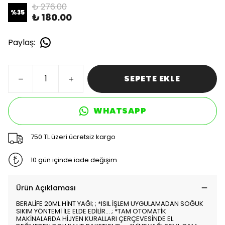
₺ 276.00
%
35
₺ 180.00
Paylaş
:
SEPETE EKLE
WHATSAPP
750 TL üzeri ücretsiz kargo
10 gün içinde iade değişim
Ürün Açıklaması
BERALİFE 20ML HİNT YAĞI; ; *ISIL İŞLEM UYGULAMADAN SOĞUK
SIKIM YÖNTEMİ İLE ELDE EDİLİR... ; *TAM OTOMATİK
MAKİNALARDA HİJYEN KURALLARI ÇERÇEVESİNDE EL