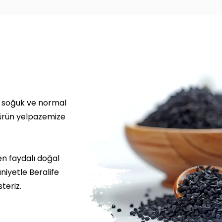
, soğuk ve normal
z ürün yelpazemize
den faydalı doğal
niyetle Beralife
teriz.