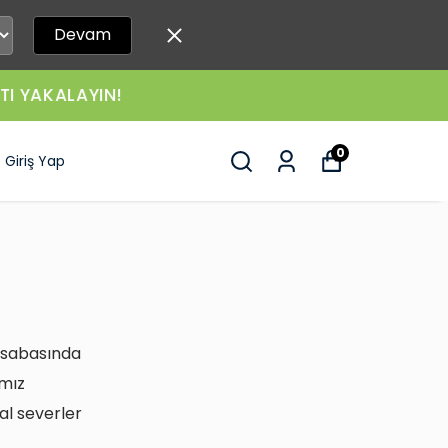
Devam
LAYIN!
0
Giriş Yap
Kasabasında
ımız
ğal severler