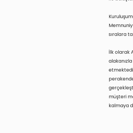
Kuruluşumu
Memnuniyet
sıralara ta
İlk olarak 
alakanızla
etmektedir
perakende
gerçekleşt
müşteri m
kalmaya d