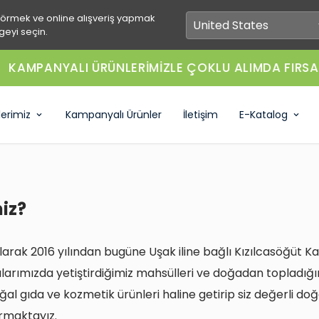
görmek ve online alışveriş yapmak
geyi seçin.
NYALI ÜRÜNLERİMİZLE ÇOKLU ALIMDA FIRSATI YAKA
lerimiz
Kampanyalı Ürünler
İletişim
E-Katalog
miz?
larak 2016 yılından bugüne Uşak iline bağlı Kızılcasöğüt 
alarımızda yetiştirdiğimiz mahsülleri ve doğadan topladığ
oğal gıda ve kozmetik ürünleri haline getirip siz değerli do
urmaktayız.