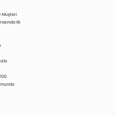
 Müşteri
asında ilk
e
ızla
%100
numunda