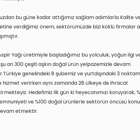
zdan bu güne kadar attığımız sağlam adımlarla Kalite ve
ine verdiğimiz önem, sektörümüzde bizi köklü firmalar ar
şımıştır.
Aspir Yağı üretimiyle başladığımız bu yolculuk, yoğun ilgi v
 şu an 300 çeşiti aşkın doğal ürün yelpazemizle devam
.Türkiye genelindeki 8 şubemiz ve yurtdışındaki 3 noktam
 hizmet verirken aynı zamanda 28 ülkeye de ihracat
irmekteyiz. Hedefimiz ilk gün ki heyecanımızı koruyarak, 
emnuniyeti ve %100 doğal ürünlerle sektörün öncüsü ko
evam etmektir.