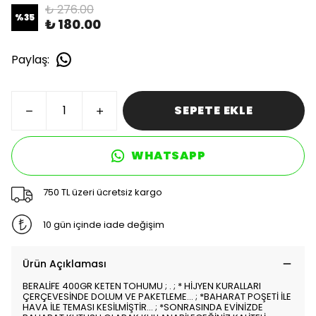
₺ 276.00
%
35
₺ 180.00
Paylaş
:
SEPETE EKLE
WHATSAPP
750 TL üzeri ücretsiz kargo
10 gün içinde iade değişim
Ürün Açıklaması
BERALİFE 400GR KETEN TOHUMU ; . ; * HİJYEN KURALLARI
ÇERÇEVESİNDE DOLUM VE PAKETLEME... ; *BAHARAT POŞETİ İLE
HAVA İLE TEMASI KESİLMİŞTİR... ; *SONRASINDA EVİNİZDE