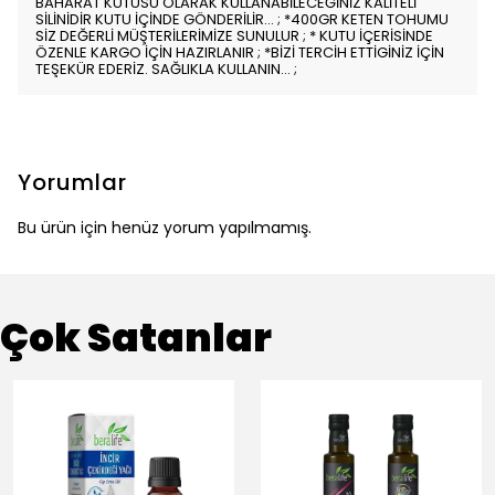
BAHARAT KUTUSU OLARAK KULLANABİLECEĞİNİZ KALİTELİ
SİLİNİDİR KUTU İÇİNDE GÖNDERİLİR... ; *400GR KETEN TOHUMU
SİZ DEĞERLİ MÜŞTERİLERİMİZE SUNULUR ; * KUTU İÇERİSİNDE
ÖZENLE KARGO İÇİN HAZIRLANIR ; *BİZİ TERCİH ETTİGİNİZ İÇİN
TEŞEKÜR EDERİZ. SAĞLIKLA KULLANIN... ;
Yorumlar
Bu ürün için henüz yorum yapılmamış.
Çok Satanlar