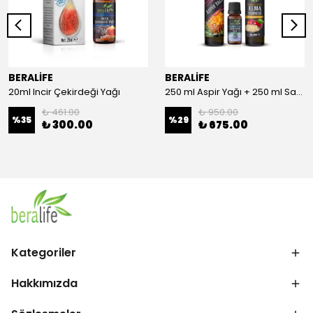
BERALİFE
BERALİFE
20ml Incir Çekirdeği Yağı
250 ml Aspir Yağı + 250 ml Sandaloz Sakızlı Elma Sirkesi + 20 ml Çörek Otu Yağı
₺ 461.00
₺ 950.00
%
35
%
29
₺ 300.00
₺ 675.00
Kategoriler
Hakkımızda