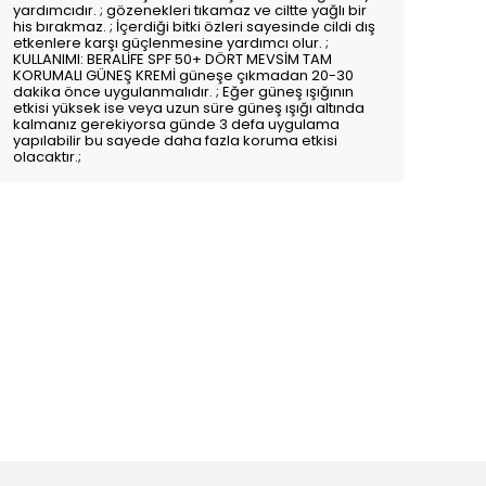
yardımcıdır. ; gözenekleri tıkamaz ve ciltte yağlı bir
his bırakmaz. ; İçerdiği bitki özleri sayesinde cildi dış
etkenlere karşı güçlenmesine yardımcı olur. ;
KULLANIMI: BERALİFE SPF 50+ DÖRT MEVSİM TAM
KORUMALI GÜNEŞ KREMİ güneşe çıkmadan 20-30
dakika önce uygulanmalıdır. ; Eğer güneş ışığının
etkisi yüksek ise veya uzun süre güneş ışığı altında
kalmanız gerekiyorsa günde 3 defa uygulama
yapılabilir bu sayede daha fazla koruma etkisi
olacaktır.;