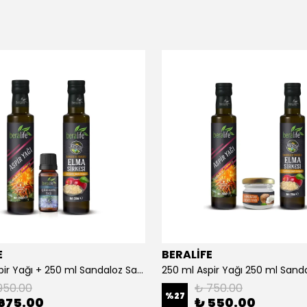
E
BERALİFE
250 ml Aspir Yağı + 250 ml Sandaloz Sakızlı Elma Sirkesi + 20 ml Çörek Otu Yağı
950.00
₺ 750.00
%
27
675.00
₺ 550.00