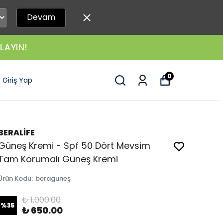
Devam
LAYIN!
0
Giriş Yap
BERALİFE
Güneş Kremi - Spf 50 Dört Mevsim
Tam Korumalı Güneş Kremi
Ürün Kodu
:
beraguneş
₺ 1,000.00
%
35
₺ 650.00