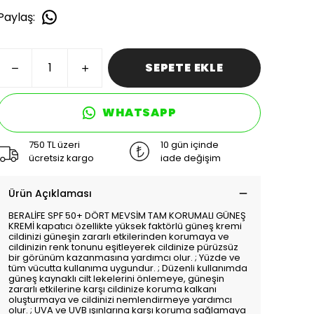
Paylaş
:
SEPETE EKLE
WHATSAPP
750 TL üzeri
10 gün içinde
ücretsiz kargo
iade değişim
Ürün Açıklaması
BERALİFE SPF 50+ DÖRT MEVSİM TAM KORUMALI GÜNEŞ
KREMİ kapatıcı özellikte yüksek faktörlü güneş kremi
cildinizi güneşin zararlı etkilerinden korumaya ve
cildinizin renk tonunu eşitleyerek cildinize pürüzsüz
bir görünüm kazanmasına yardımcı olur. ; Yüzde ve
tüm vücutta kullanıma uygundur. ; Düzenli kullanımda
güneş kaynaklı cilt lekelerini önlemeye, güneşin
zararlı etkilerine karşı cildinize koruma kalkanı
oluşturmaya ve cildinizi nemlendirmeye yardımcı
olur. ; UVA ve UVB ışınlarına karşı koruma sağlamaya