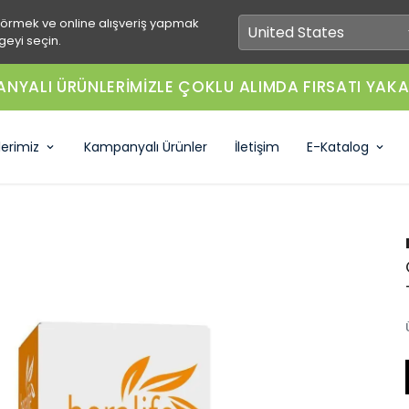
görmek ve online alışveriş yapmak
geyi seçin.
NYALI ÜRÜNLERİMİZLE ÇOKLU ALIMDA FIRSATI YAKA
lerimiz
Kampanyalı Ürünler
İletişim
E-Katalog