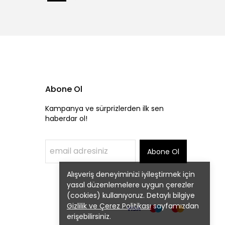
Abone Ol
Kampanya ve sürprizlerden ilk sen
haberdar ol!
Abone Ol
Alışveriş deneyiminizi iyileştirmek için
yasal düzenlemelere uygun çerezler
(cookies) kullanıyoruz. Detaylı bilgiye
Gizlilik ve Çerez Politikası
sayfamızdan
erişebilirsiniz.