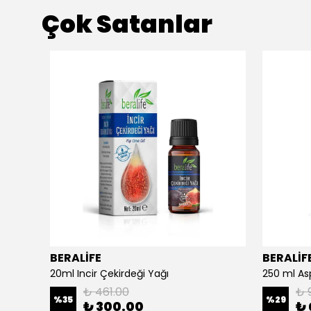
Çok Satanlar
BERALİFE
BERALİF
Argan Yağlı El Ve Yüz Kremi - Besleyici Ve Onarıcı - 150 ml Argan Yağlı El Ve Yüz Kremi
20ml Incir Çekirdeği Yağı
₺ 461.00
₺ 
%
35
%
29
₺ 300.00
₺ 