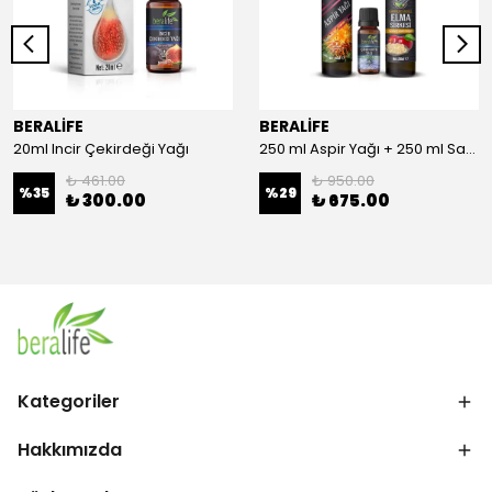
BERALİFE
BERALİFE
20ml Incir Çekirdeği Yağı
250 ml Aspir Yağı + 250 ml Sandaloz Sakızlı Elma Sirkesi + 20 ml Çörek Otu Yağı
₺ 461.00
₺ 950.00
%
35
%
29
₺ 300.00
₺ 675.00
Kategoriler
Hakkımızda