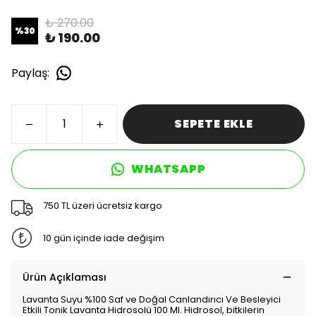
₺ 270.00
%
30
₺ 190.00
Paylaş
:
SEPETE EKLE
WHATSAPP
750 TL üzeri ücretsiz kargo
10 gün içinde iade değişim
Ürün Açıklaması
Lavanta Suyu %100 Saf ve Doğal Canlandırıcı Ve Besleyici
Etkili Tonik Lavanta Hidrosolü 100 Ml. Hidrosol, bitkilerin