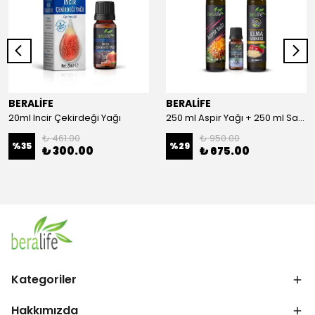
BERALİFE
BERALİFE
20ml Incir Çekirdeği Yağı
250 ml Aspir Yağı + 250 ml Sandaloz Sakızlı Elma Sirkesi + 20 ml Çörek Otu Yağı
₺ 461.00
₺ 950.00
%
35
%
29
₺ 300.00
₺ 675.00
Kategoriler
Hakkımızda