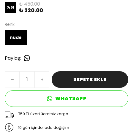
₺ 450.00
%
51
₺ 220.00
Renk
nude
Paylaş
:
SEPETE EKLE
WHATSAPP
750 TL üzeri ücretsiz kargo
10 gün içinde iade değişim