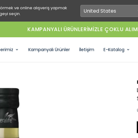
görmek ve online alışveriş yapmak
geyi seçin.
NYALI ÜRÜNLERİMİZLE ÇOKLU ALIMDA FIRSATI YAKA
lerimiz
Kampanyalı Ürünler
İletişim
E-Katalog