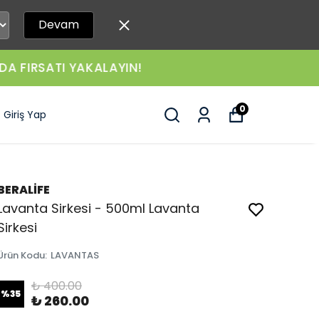
Devam
LAYIN!
0
Giriş Yap
BERALİFE
Lavanta Sirkesi - 500ml Lavanta
Sirkesi
Ürün Kodu
:
LAVANTAS
₺ 400.00
%
35
₺ 260.00