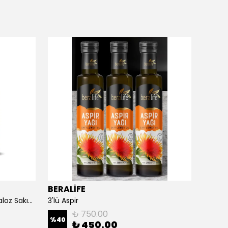
BERALİFE
Beral
250 ml Aspir Yağı 250 ml Sandaloz Sakızlı Elma Sirkesi 30 ml Hindistan Cevizi Yağı
3'lü Aspir
3'Lü K
₺ 750.00
%
40
₺ 450.00
₺ 45