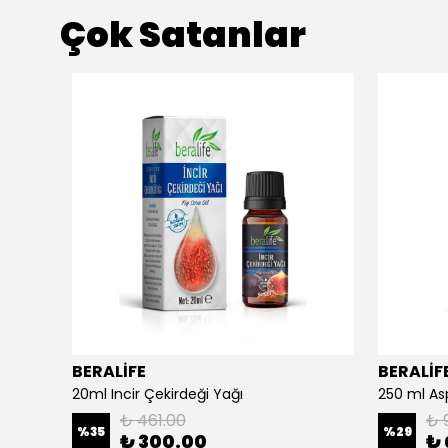
Çok Satanlar
BERALİFE
BERALİF
Argan Yağlı El Ve Yüz Kremi - Besleyici Ve Onarıcı - 150 ml Argan Yağlı El Ve Yüz Kremi
20ml Incir Çekirdeği Yağı
₺ 461.00
₺ 
%
35
%
29
₺ 300.00
₺ 