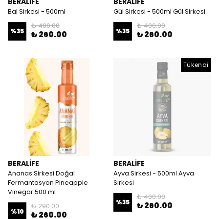
BERALİFE
BERALİFE
Bal Sirkesi - 500ml
Gül Sirkesi - 500ml Gül Sirkesi
₺ 400.00
₺ 400.00
%
35
%
35
₺ 260.00
₺ 260.00
Tükendi
BERALİFE
BERALİFE
Ananas Sirkesi Doğal
Ayva Sirkesi - 500ml Ayva
Fermantasyon Pineapple
Sirkesi
Vinegar 500 ml
₺ 400.00
%
35
₺ 260.00
₺ 290.00
%
10
₺ 260.00