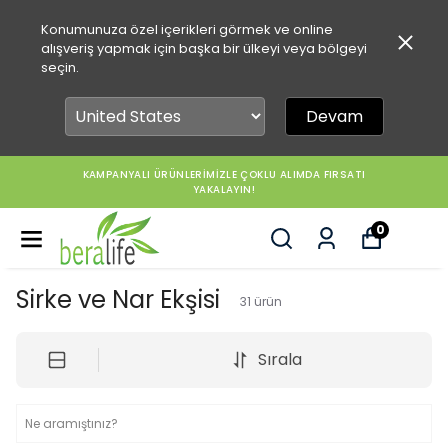
Konumunuza özel içerikleri görmek ve online
alışveriş yapmak için başka bir ülkeyi veya bölgeyi
seçin.
Devam
KAMPANYALI ÜRÜNLERİMİZLE ÇOKLU ALIMDA FIRSATI
YAKALAYIN!
0
Sirke ve Nar Ekşisi
31
ürün
Sırala