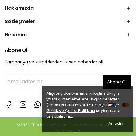
Hakkımızda
Sözleşmeler
Hesabım
Abone Ol
Kampanya ve sürprizlerden ilk sen haberdar ol!
Abone Ol
Alışveriş deneyiminizi iyileştirmek için
yasal düzenlemelere uygun çerezler
(cookies) kullanıyoruz. Detaylı bilgiye
Gizlilik ve Çerez Politikası
sayfamızdan
erişebilirsiniz.
Anladım
©2023 Tüm Hakları Saklıdır - ikas E-Ticaret
Altyapısı ile
Hazırlanmıştır.