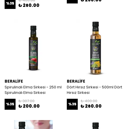
₺ 400.00
%
35
₺ 260.00
BERALİFE
BERALİFE
Spirulinalı Elma Sirkesi - 250 ml
Dört Hırsız Sirkesi - 500ml Dört
Spirulinalı Elma Sirkesi
Hırsız Sirkesi
₺ 307.00
₺ 400.00
%
35
%
35
₺ 200.00
₺ 260.00