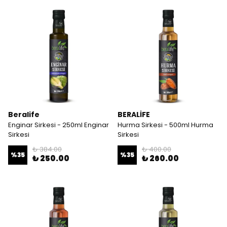
Beralife
BERALİFE
Enginar Sirkesi - 250ml Enginar
Hurma Sirkesi - 500ml Hurma
Sirkesi
Sirkesi
₺ 384.00
₺ 400.00
%
35
%
35
₺ 250.00
₺ 260.00