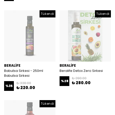
Tükendi
Tükendi
BERALİFE
BERALİFE
Babutsa Sirkesi - 250ml
Beralife Detox Zero Sirkesi
Babutsa Sirkesi
₺ 390.00
%
28
₺ 280.00
₺ 338.00
%
35
₺ 220.00
Tükendi