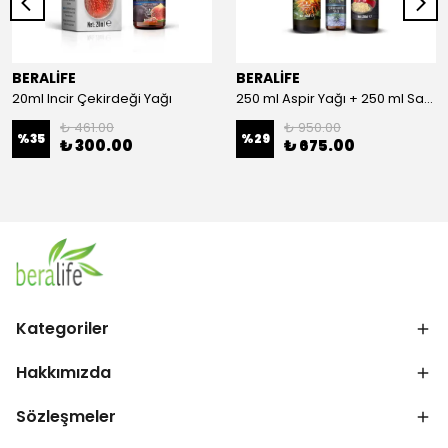
BERALİFE
BERALİFE
20ml Incir Çekirdeği Yağı
250 ml Aspir Yağı + 250 ml Sandaloz Sakızlı Elma Sirkesi + 20 ml Çörek Otu Yağı
₺ 461.00
₺ 950.00
%
35
%
29
₺ 300.00
₺ 675.00
Kategoriler
Hakkımızda
Sözleşmeler