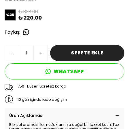
₺ 338.00
%
35
₺ 220.00
Paylaş
:
SEPETE EKLE
WHATSAPP
750 TL üzeri ücretsiz kargo
10 gün içinde iade değişim
Ürün Açıklaması
Bitkisel aroması ile mutfaklarınıza doğal bir lezzet katın; Toz
formu sayesinde kolayca karıştırılabilir ve çeşitli tariflerde