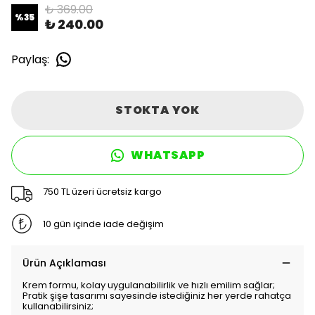
₺ 369.00
%
35
₺ 240.00
Paylaş
:
STOKTA YOK
WHATSAPP
750 TL üzeri ücretsiz kargo
10 gün içinde iade değişim
Ürün Açıklaması
Krem formu, kolay uygulanabilirlik ve hızlı emilim sağlar;
Pratik şişe tasarımı sayesinde istediğiniz her yerde rahatça
kullanabilirsiniz;