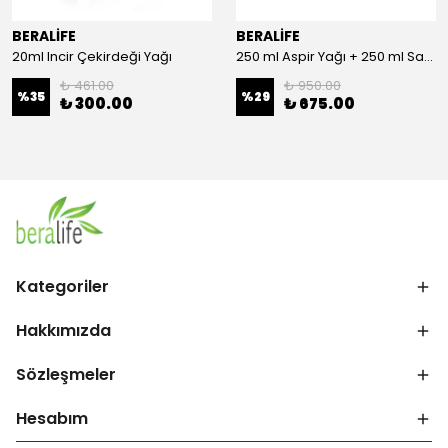
BERALİFE
BERALİFE
20ml Incir Çekirdeği Yağı
250 ml Aspir Yağı + 250 ml Sandaloz Sakızlı Elma Sirkesi + 20 ml Çörek Otu Yağı
₺ 461.00
₺ 950.00
%
35
%
29
₺ 300.00
₺ 675.00
Kategoriler
Hakkımızda
Sözleşmeler
Hesabım