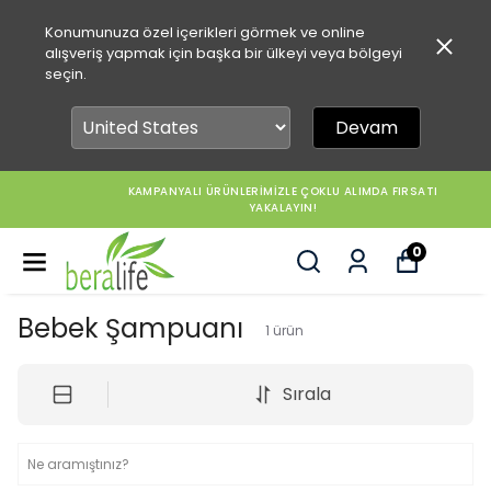
Konumunuza özel içerikleri görmek ve online
alışveriş yapmak için başka bir ülkeyi veya bölgeyi
seçin.
Devam
KAMPANYALI ÜRÜNLERİMİZLE ÇOKLU ALIMDA FIRSATI
YAKALAYIN!
0
Bebek Şampuanı
1
ürün
Sırala