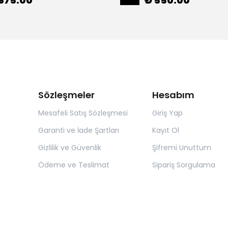
675.00
₺ 550.00
Sözleşmeler
Hesabım
Mesafeli Satış Sözleşmesi
Giriş Yap
Garanti ve İade Şartları
Kayıt Ol
Gizlilik ve Güvenlik
Şifremi Unuttum
Ödeme ve Teslimat
Sipariş Sorgulama