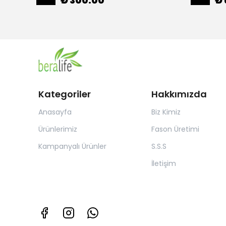
₺ 300.00
₺ 
Kategoriler
Hakkımızda
Anasayfa
Biz Kimiz
Ürünlerimiz
Fason Üretimi
Kampanyalı Ürünler
S.S.S
İletişim