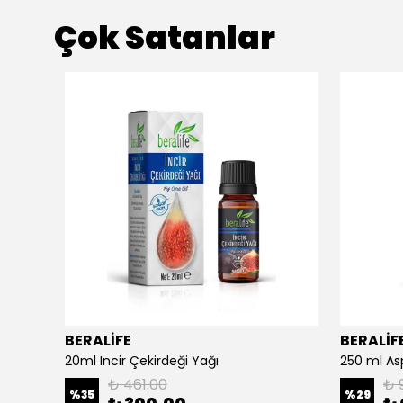
Çok Satanlar
BERALİFE
BERALİF
Argan Yağlı El Ve Yüz Kremi - Besleyici Ve Onarıcı - 150 ml Argan Yağlı El Ve Yüz Kremi
20ml Incir Çekirdeği Yağı
₺ 461.00
₺ 
%
35
%
29