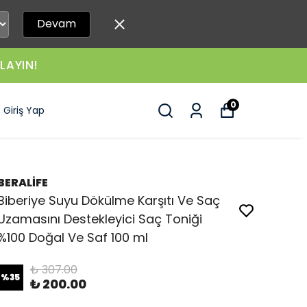
Devam
LAYIN!
0
Giriş Yap
BERALİFE
Biberiye Suyu Dökülme Karşıtı Ve Saç
Uzamasını Destekleyici Saç Toniği
%100 Doğal Ve Saf 100 ml
₺ 307.00
%
35
₺ 200.00