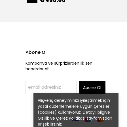
₺ 450.00
₺ 45
Abone Ol
Kampanya ve sürprizlerden ilk sen
haberdar ol!
Abone Ol
Alışveriş deneyiminizi iyileştirmek için
yasal düzenlemelere uygun çerezler
(cookies) kullanıyoruz. Detaylı bilgiye
Gizlilik ve Çerez Politikası
sayfamızdan
erişebilirsiniz.