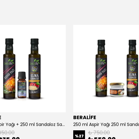
E
BERALİFE
250 ml Aspir Yağı + 250 ml Sandaloz Sakızlı Elma Sirkesi + 20 ml Çörek Otu Yağı
950.00
₺ 750.00
%
27