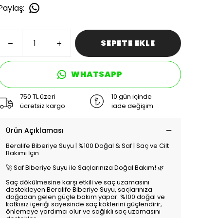
Paylaş
:
SEPETE EKLE
WHATSAPP
750 TL üzeri
10 gün içinde
ücretsiz kargo
iade değişim
Ürün Açıklaması
Beralife Biberiye Suyu | %100 Doğal & Saf | Saç ve Cilt
Bakımı İçin
🚀 Saf Biberiye Suyu ile Saçlarınıza Doğal Bakım! 🌿
Saç dökülmesine karşı etkili ve saç uzamasını
destekleyen Beralife Biberiye Suyu, saçlarınıza
doğadan gelen güçle bakım yapar. %100 doğal ve
katkısız içeriği sayesinde saç köklerini güçlendirir,
önlemeye yardımcı olur ve sağlıklı saç uzamasını