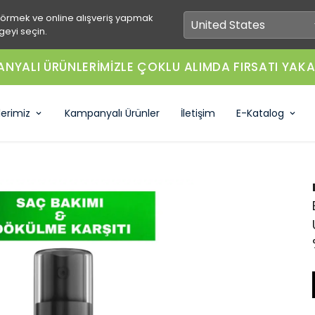
görmek ve online alışveriş yapmak
geyi seçin.
NYALI ÜRÜNLERİMİZLE ÇOKLU ALIMDA FIRSATI YAKA
lerimiz
Kampanyalı Ürünler
İletişim
E-Katalog