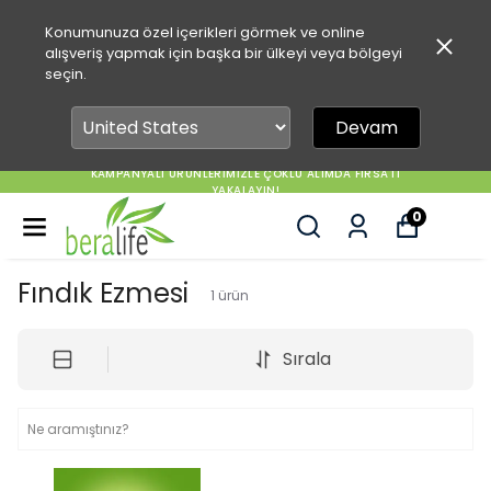
Konumunuza özel içerikleri görmek ve online
alışveriş yapmak için başka bir ülkeyi veya bölgeyi
seçin.
Devam
KAMPANYALI ÜRÜNLERİMİZLE ÇOKLU ALIMDA FIRSATI
YAKALAYIN!
0
Fındık Ezmesi
1
ürün
Sırala