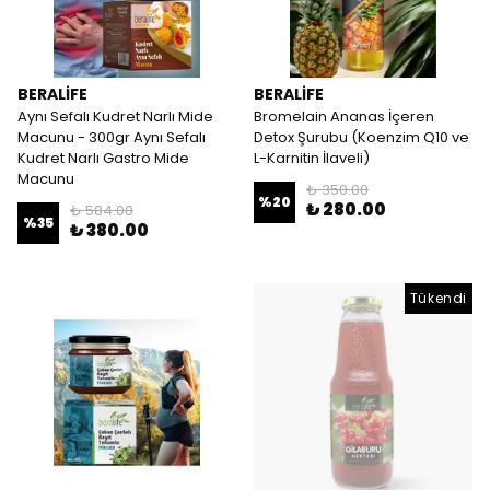
BERALİFE
BERALİFE
Aynı Sefalı Kudret Narlı Mide
Bromelain Ananas İçeren
Macunu - 300gr Aynı Sefalı
Detox Şurubu (Koenzim Q10 ve
Kudret Narlı Gastro Mide
L-Karnitin İlaveli)
Macunu
₺ 350.00
%
20
₺ 280.00
₺ 584.00
%
35
₺ 380.00
Tükendi