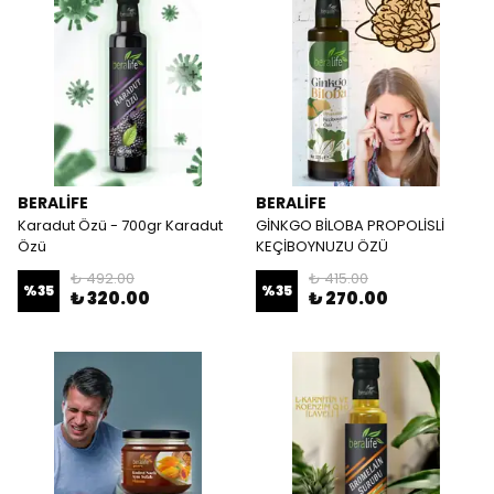
BERALİFE
BERALİFE
Karadut Özü - 700gr Karadut
GİNKGO BİLOBA PROPOLİSLİ
Özü
KEÇİBOYNUZU ÖZÜ
₺ 492.00
₺ 415.00
%
35
%
35
₺ 320.00
₺ 270.00