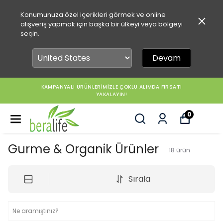
Konumunuza özel içerikleri görmek ve online
alışveriş yapmak için başka bir ülkeyi veya bölgeyi
seçin.
Devam
KAMPANYALI ÜRÜNLERİMİZLE ÇOKLU ALIMDA FIRSATI
YAKALAYIN!
0
Gurme & Organik Ürünler
18
ürün
Sırala