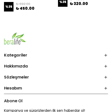
%
35
₺ 320.00
₺ 692.00
%
35
₺ 450.00
Kategoriler
Hakkımızda
Sözleşmeler
Hesabım
Abone Ol
Kampanya ve sürprizlerden ilk sen haberdar ol!