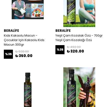
BERALİFE
BERALİFE
Kids Kakaolu Macun -
Yeşil Çam Kozalak Özü - 700gr
Çocuklar Için Kakaolu Kids
Yeşil Çam Kozalağı Özü
Macun 300gr
₺ 492.00
%
35
₺ 320.00
₺ 538.00
%
35
₺ 350.00