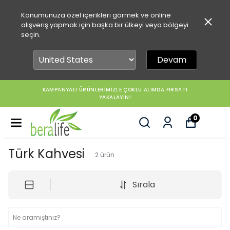
Konumunuza özel içerikleri görmek ve online
alışveriş yapmak için başka bir ülkeyi veya bölgeyi
seçin.
Devam
KAMPANYALI ÜRÜNLERİMİZLE ÇOKLU ALIMDA FIRSATI
YAKALAYIN!
0
Türk Kahvesi
2
ürün
Sırala