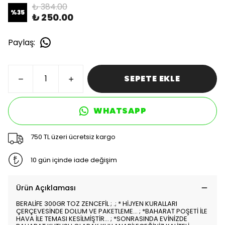
₺ 384.00
%
35
₺ 250.00
Paylaş
:
SEPETE EKLE
WHATSAPP
750 TL üzeri ücretsiz kargo
10 gün içinde iade değişim
Ürün Açıklaması
BERALİFE 300GR TOZ ZENCEFİL ; .; * HİJYEN KURALLARI
ÇERÇEVESİNDE DOLUM VE PAKETLEME... ; *BAHARAT POŞETİ İLE
HAVA İLE TEMASI KESİLMİŞTİR... ; *SONRASINDA EVİNİZDE