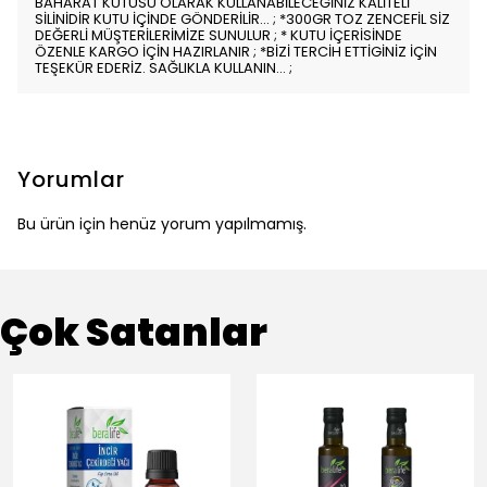
BAHARAT KUTUSU OLARAK KULLANABİLECEĞİNİZ KALİTELİ
SİLİNİDİR KUTU İÇİNDE GÖNDERİLİR... ; *300GR TOZ ZENCEFİL SİZ
DEĞERLİ MÜŞTERİLERİMİZE SUNULUR ; * KUTU İÇERİSİNDE
ÖZENLE KARGO İÇİN HAZIRLANIR ; *BİZİ TERCİH ETTİGİNİZ İÇİN
TEŞEKÜR EDERİZ. SAĞLIKLA KULLANIN... ;
Yorumlar
Bu ürün için henüz yorum yapılmamış.
Çok Satanlar