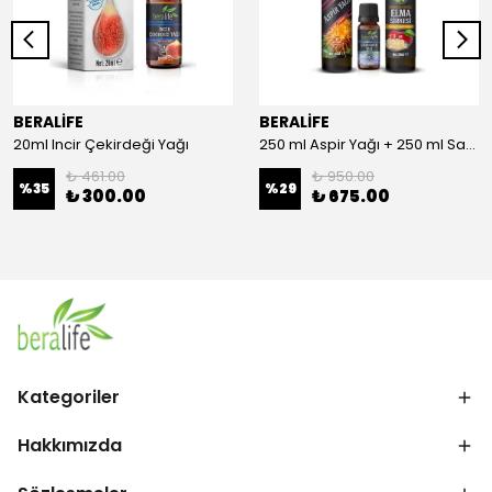
BERALİFE
BERALİFE
20ml Incir Çekirdeği Yağı
250 ml Aspir Yağı + 250 ml Sandaloz Sakızlı Elma Sirkesi + 20 ml Çörek Otu Yağı
₺ 461.00
₺ 950.00
%
35
%
29
₺ 300.00
₺ 675.00
Kategoriler
Hakkımızda