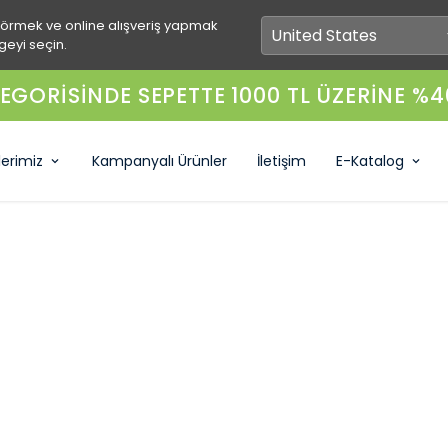
görmek ve online alışveriş yapmak
geyi seçin.
EGORİSİNDE SEPETTE 1000 TL ÜZERİNE %4
lerimiz
Kampanyalı Ürünler
İletişim
E-Katalog