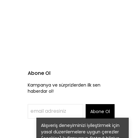
Abone Ol
Kampanya ve sürprizlerden ilk sen
haberdar ol!
Abone Ol
Alışveriş deneyiminizi iyileştirmek için
yasal düzenlemelere uygun çerezler