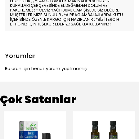
ELDE EDİLİR.; ; *TAM OTOMATİK MAKİNALARDA HİJYEN
KURALLARI ÇERÇEVESİNDE EL DEĞMEDEN DOLUM VE
PAKETLEME.; ; * CEVİZ YAĞI 100ML CAM ŞİŞEDE SİZ DEĞERLİ
MÜŞTERİLERİMİZE SUNULUR ; *AİRBAG AMBALAJLARDA KUTU
İÇERİSİNDE ÖZENLE KARGO İÇİN HAZIRLANIR ; *BİZİ TERCİH
ETTİGİNİZ İÇİN TEŞEKÜR EDERİZ.; SAĞLIKLA KULLANIN.; ;
Yorumlar
Bu ürün için henüz yorum yapılmamış.
Çok Satanlar