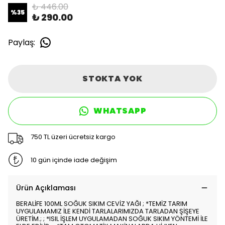
₺ 446.00
%
35
₺ 290.00
Paylaş
:
STOKTA YOK
WHATSAPP
750 TL üzeri ücretsiz kargo
10 gün içinde iade değişim
Ürün Açıklaması
BERALİFE 100ML SOĞUK SIKIM CEVİZ YAĞI ; *TEMİZ TARIM
UYGULAMAMIZ İLE KENDİ TARLALARIMIZDA TARLADAN ŞİŞEYE
ÜRETİM.; ; *ISIL İŞLEM UYGULAMADAN SOĞUK SIKIM YÖNTEMİ İLE