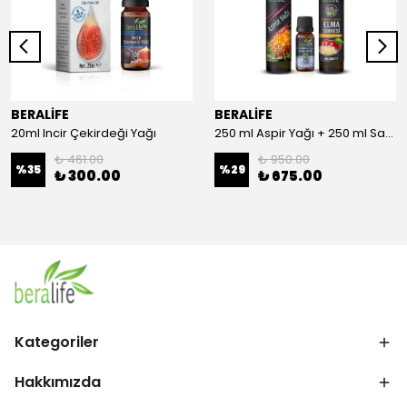
BERALİFE
BERALİFE
20ml Incir Çekirdeği Yağı
250 ml Aspir Yağı + 250 ml Sandaloz Sakızlı Elma Sirkesi + 20 ml Çörek Otu Yağı
₺ 461.00
₺ 950.00
%
35
%
29
₺ 300.00
₺ 675.00
Kategoriler
Hakkımızda