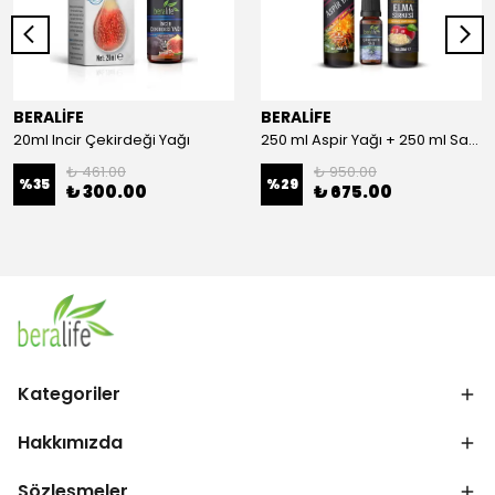
BERALİFE
BERALİFE
20ml Incir Çekirdeği Yağı
250 ml Aspir Yağı + 250 ml Sandaloz Sakızlı Elma Sirkesi + 20 ml Çörek Otu Yağı
₺ 461.00
₺ 950.00
%
35
%
29
₺ 300.00
₺ 675.00
Kategoriler
Hakkımızda
Sözleşmeler