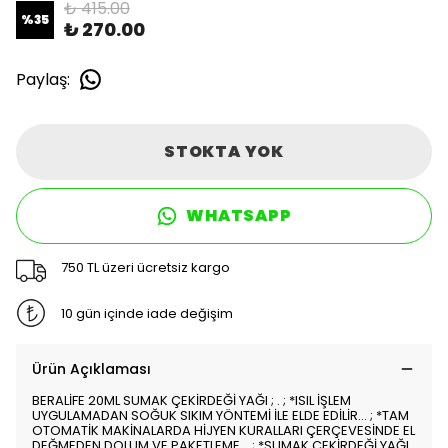
₺ 415.00
%
35
₺ 270.00
Paylaş
:
STOKTA YOK
WHATSAPP
750 TL üzeri ücretsiz kargo
10 gün içinde iade değişim
Ürün Açıklaması
BERALİFE 20ML SUMAK ÇEKİRDEĞİ YAĞI ; . ; *ISIL İŞLEM
UYGULAMADAN SOĞUK SIKIM YÖNTEMİ İLE ELDE EDİLİR... ; *TAM
OTOMATİK MAKİNALARDA HİJYEN KURALLARI ÇERÇEVESİNDE EL
DEĞMEDEN DOLUM VE PAKETLEME... ; *SUMAK ÇEKİRDEĞİ YAĞI