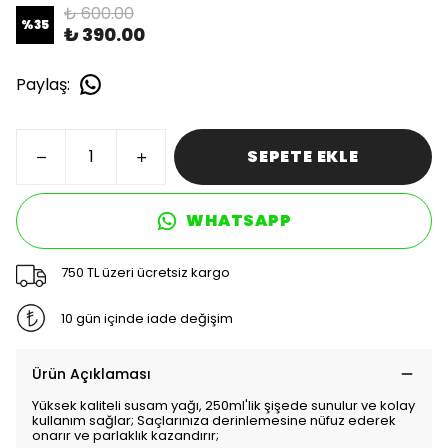
₺ 600.00
%
35
₺ 390.00
Paylaş
:
SEPETE EKLE
WHATSAPP
750 TL üzeri ücretsiz kargo
10 gün içinde iade değişim
Ürün Açıklaması
Yüksek kaliteli susam yağı, 250ml'lik şişede sunulur ve kolay
kullanım sağlar; Saçlarınıza derinlemesine nüfuz ederek
onarır ve parlaklık kazandırır;