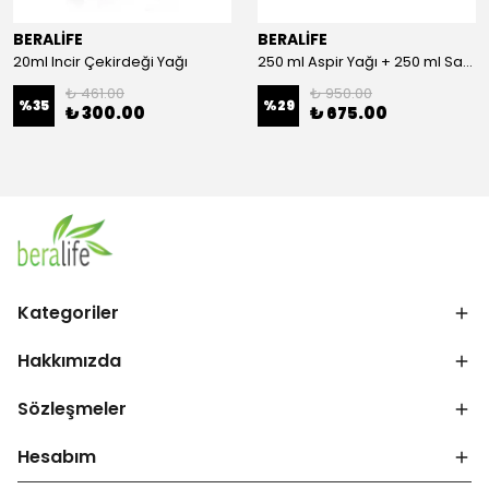
BERALİFE
BERALİFE
20ml Incir Çekirdeği Yağı
250 ml Aspir Yağı + 250 ml Sandaloz Sakızlı Elma Sirkesi + 20 ml Çörek Otu Yağı
₺ 461.00
₺ 950.00
%
35
%
29
₺ 300.00
₺ 675.00
Kategoriler
Hakkımızda
Sözleşmeler
Hesabım